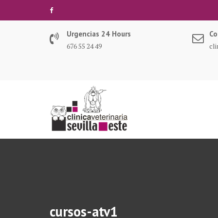
Saltar
al
contenido
Urgencias 24 Hours
Co
676 55 24 49
cl
cursos-atv1