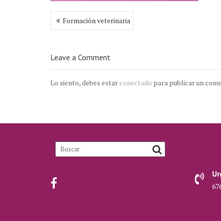
Navegación
Formación veterinaria
de
entradas
Leave a Comment
Lo siento, debes estar
conectado
para publicar un come
Ur
676