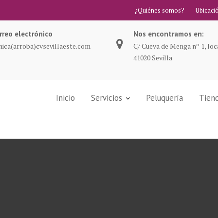
¿Quiénes somos?
Ubicaci
rreo electrónico
Nos encontramos en:
inica(arroba)cvsevillaeste.com
C/ Cueva de Menga nº 1, loca
41020 Sevilla
Inicio
Servicios
Peluquería
Tiend