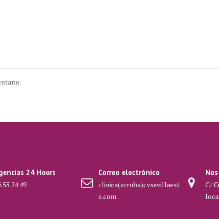
ntario.
gencias 24 Hours
Correo electrónico
Nos
 55 24 49
clinica(arroba)cvsevillaest
C/ C
e.com
loca