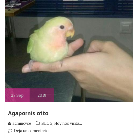
27
Sep
2018
Agapornis otto
,
admincvse
BLOG
Hoy nos visita...
Deja un comentario