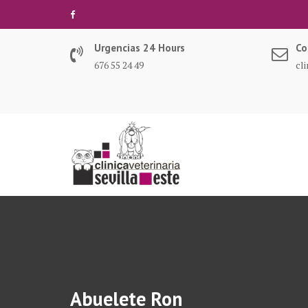
Saltar
al
contenido
Urgencias 24 Hours
Co
676 55 24 49
cl
Abuelete Ron