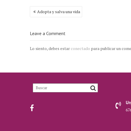
Navegación
Adopta y salva una vida
de
entradas
Leave a Comment
Lo siento, debes estar
conectado
para publicar un come
Ur
676