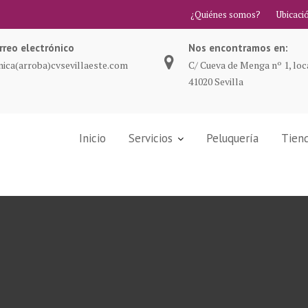
¿Quiénes somos?
Ubicaci
rreo electrónico
Nos encontramos en:
inica(arroba)cvsevillaeste.com
C/ Cueva de Menga nº 1, loca
41020 Sevilla
Inicio
Servicios
Peluquería
Tiend