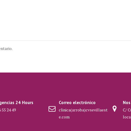
ntario.
gencias 24 Hours
Correo electrónico
Nos
 55 24 49
clinica(arroba)cvsevillaest
C/ C
e.com
loca